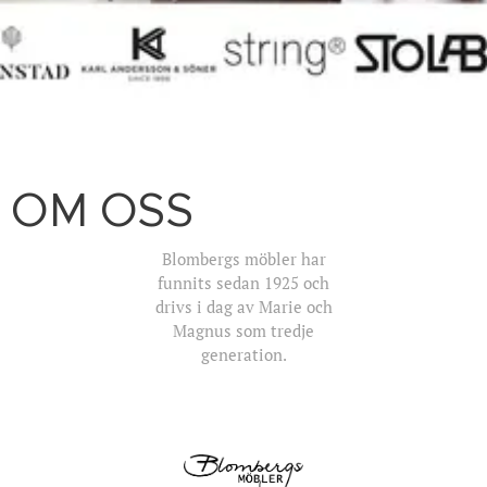
OM OSS
Blombergs möbler har
funnits sedan 1925 och
drivs i dag av Marie och
Magnus som tredje
generation.